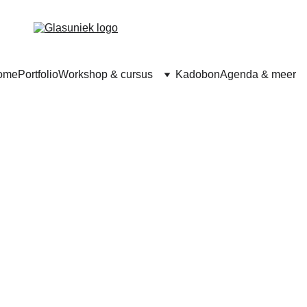
ome
Portfolio
Workshop & cursus
Kadobon
Agenda & meer
en van het bekende oprekken.
a ziet, zijn handgemarmerd glas en caleidoscopen.