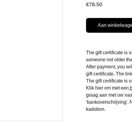
€78.50
Aan winkelwage
The gift certificate is
someone not older th
After payment, you wil
gift certificate. The lin
The gift certificate is 
Klik hier om met een
b
graag aan met uw naam
'bankoverschrijving'. 
kadobon.