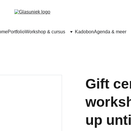
ome
Portfolio
Workshop & cursus
Kadobon
Agenda & meer
Gift ce
worksh
up unti